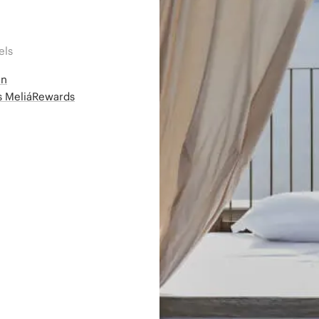
els
en
ms MeliáRewards