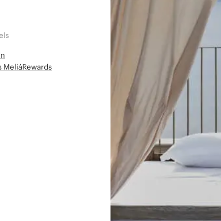
els
en
ms MeliáRewards