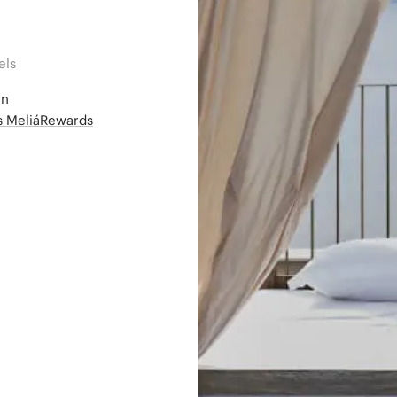
els
en
ms MeliáRewards