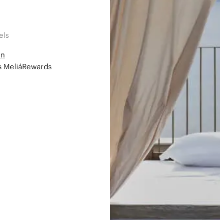
els
en
ms MeliáRewards