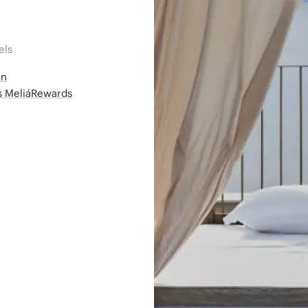
els
en
ms MeliáRewards