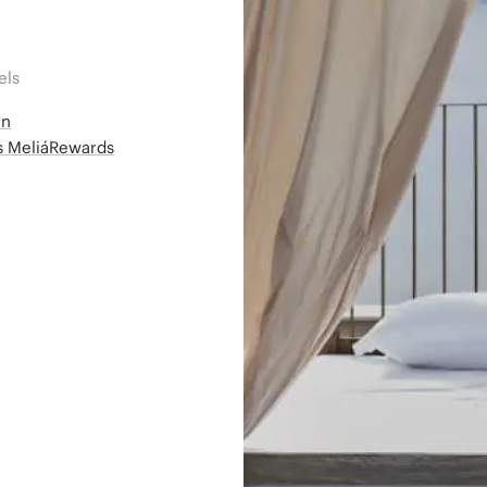
els
en
ms MeliáRewards