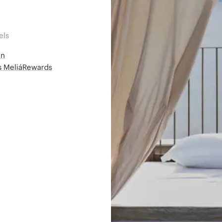
els
en
ms MeliáRewards