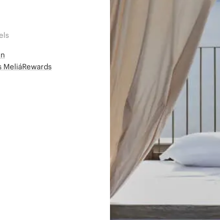
els
en
ms MeliáRewards