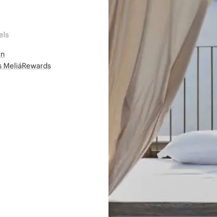
els
en
ms MeliáRewards