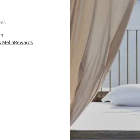
els
en
ms MeliáRewards