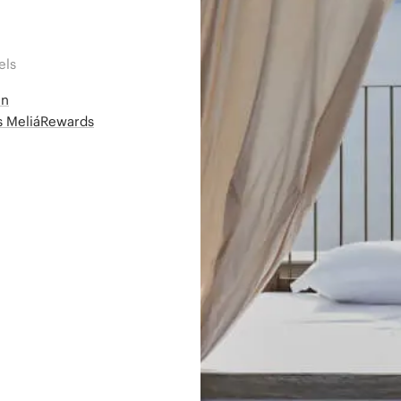
els
en
ms MeliáRewards