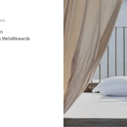
els
en
ms MeliáRewards