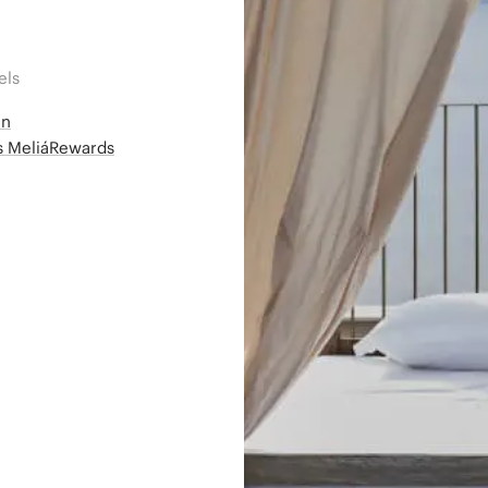
els
en
ms MeliáRewards