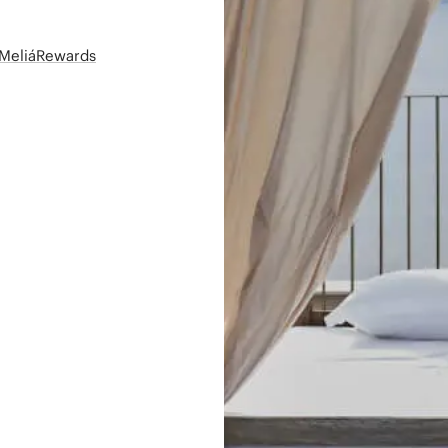
t MeliáRewards