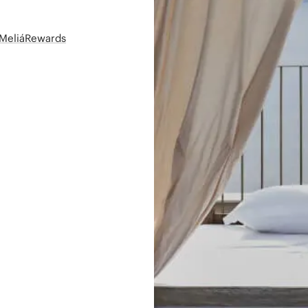
t MeliáRewards