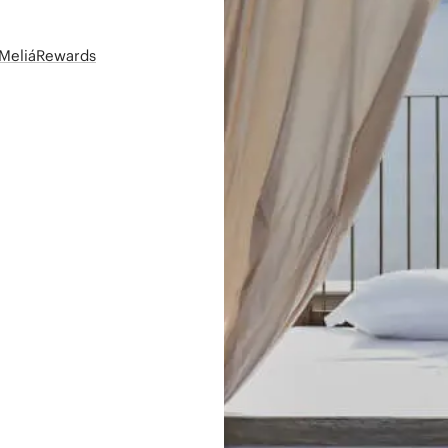
t MeliáRewards