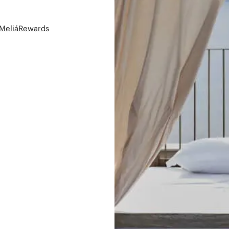
t MeliáRewards