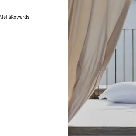
t MeliáRewards