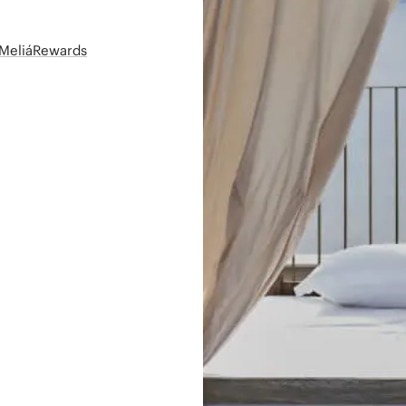
t MeliáRewards