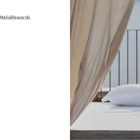
t MeliáRewards