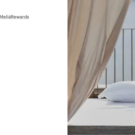
t MeliáRewards