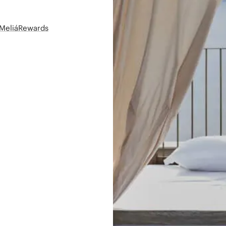
t MeliáRewards