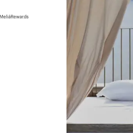
t MeliáRewards