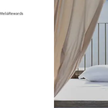
t MeliáRewards