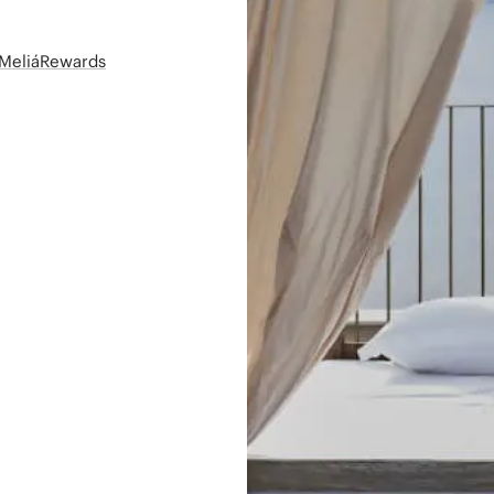
t MeliáRewards