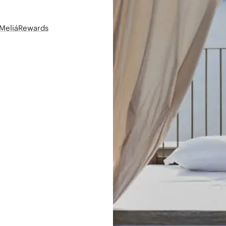
t MeliáRewards