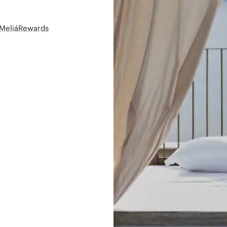
t MeliáRewards