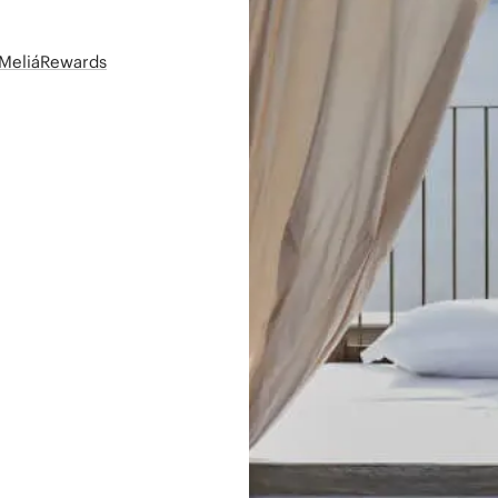
t MeliáRewards