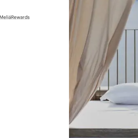
t MeliáRewards