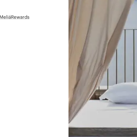
t MeliáRewards