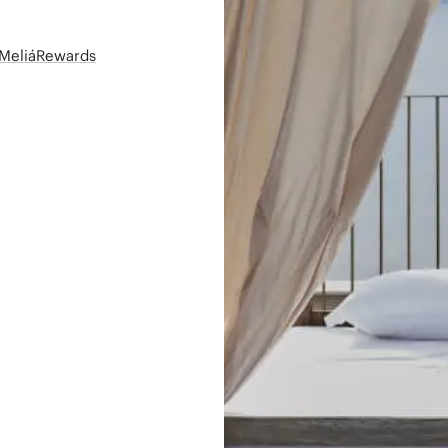
t MeliáRewards