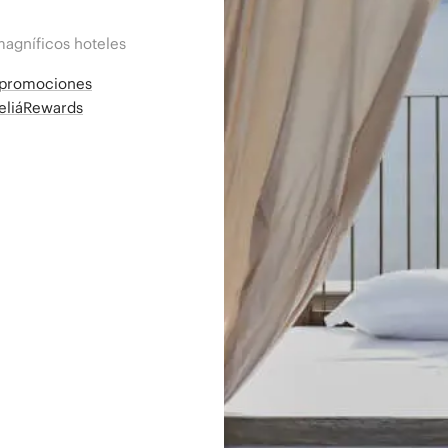
magníficos hoteles
a promociones
MeliáRewards