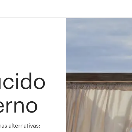
ucido
erno
as alternativas: