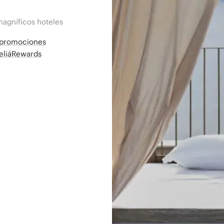
magníficos hoteles
a promociones
MeliáRewards