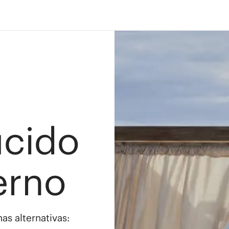
ucido
erno
as alternativas: