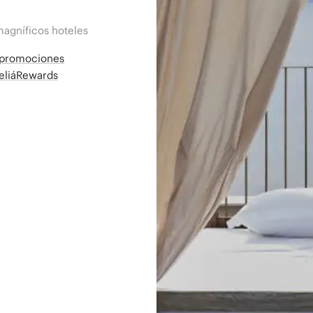
magníficos hoteles
a promociones
MeliáRewards