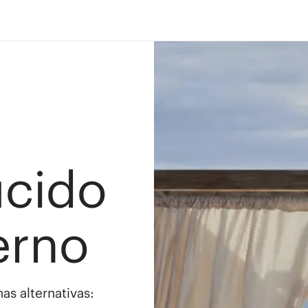
ucido
erno
as alternativas: