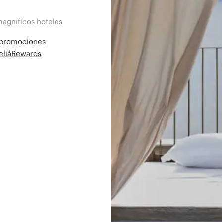
magníficos hoteles
a promociones
MeliáRewards