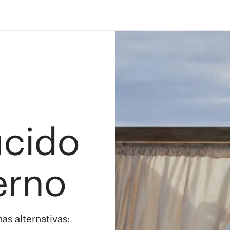
ucido
erno
as alternativas: