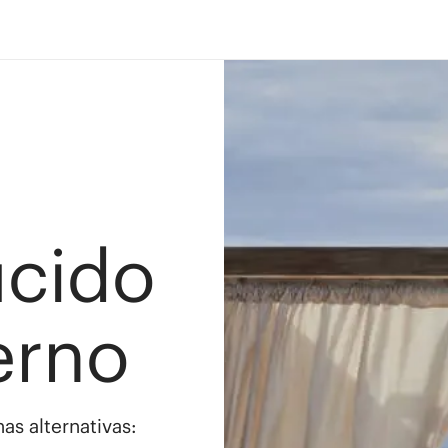
ucido
erno
as alternativas: