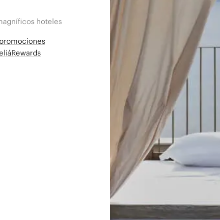
magníficos hoteles
a promociones
MeliáRewards