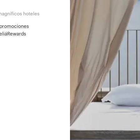
magníficos hoteles
a promociones
MeliáRewards