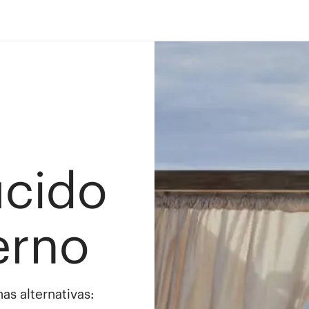
ucido
erno
as alternativas: