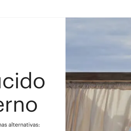
ucido
erno
as alternativas: