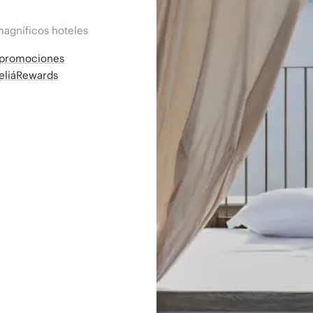
magníficos hoteles
a promociones
MeliáRewards