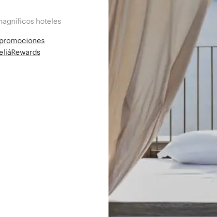
magníficos hoteles
a promociones
MeliáRewards