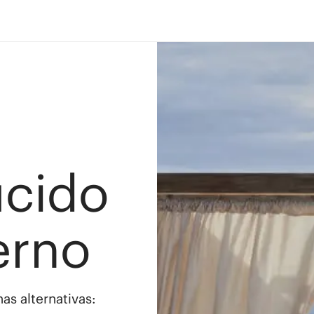
ucido
erno
as alternativas: