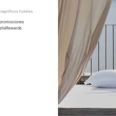
magníficos hoteles
a promociones
MeliáRewards