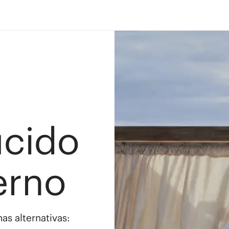
ucido
erno
as alternativas: