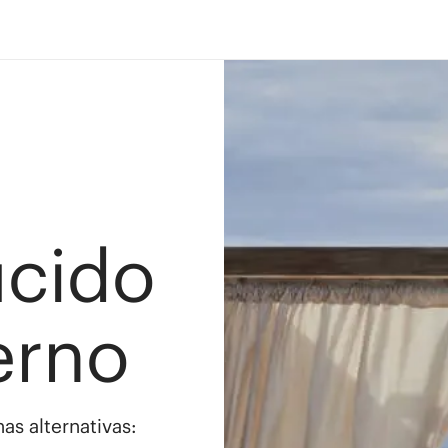
ucido
erno
as alternativas: