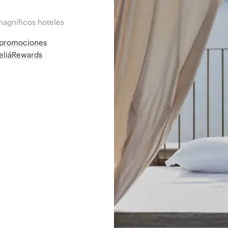
magníficos hoteles
a promociones
MeliáRewards