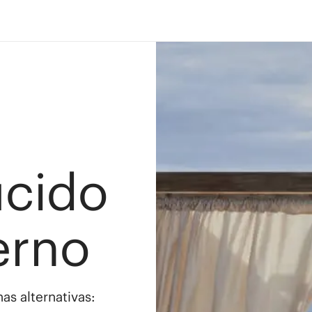
ucido
erno
as alternativas: