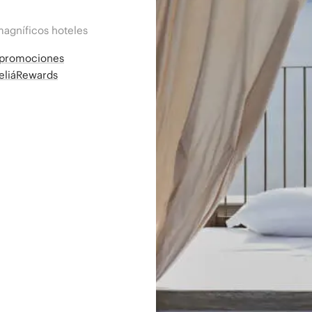
magníficos hoteles
a promociones
MeliáRewards