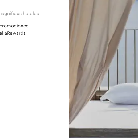
magníficos hoteles
a promociones
MeliáRewards