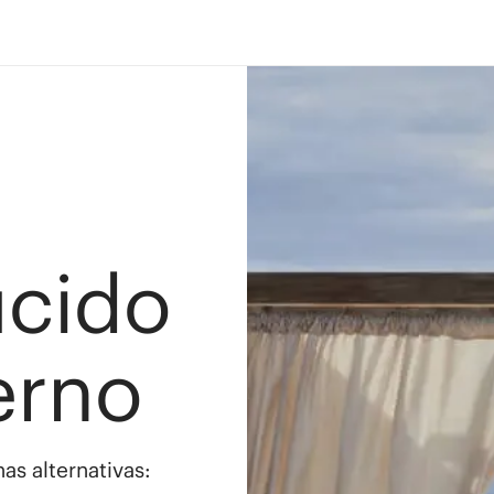
ucido
erno
as alternativas: