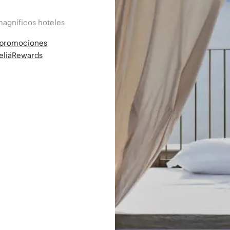
magníficos hoteles
a promociones
MeliáRewards