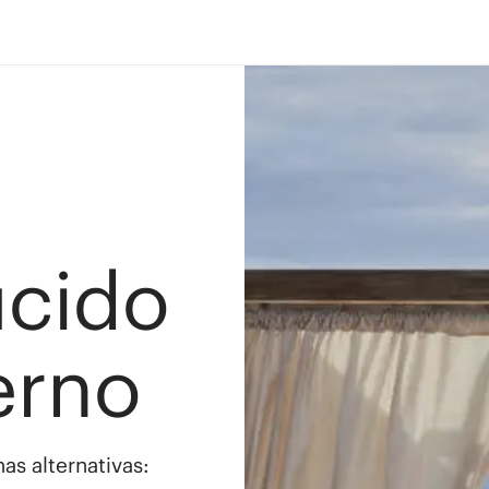
ucido
erno
as alternativas: