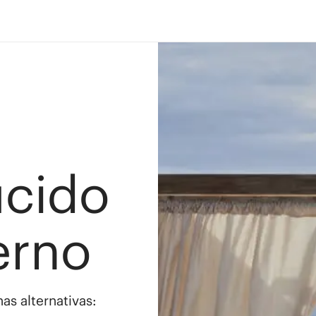
ucido
erno
as alternativas: