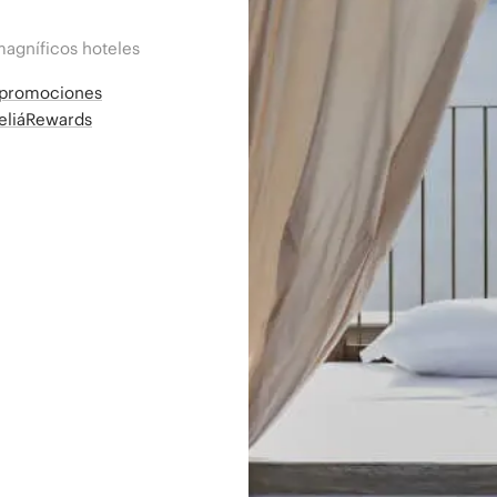
magníficos hoteles
a promociones
MeliáRewards