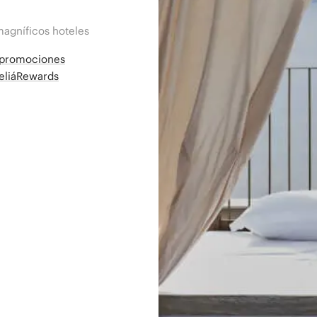
magníficos hoteles
a promociones
MeliáRewards