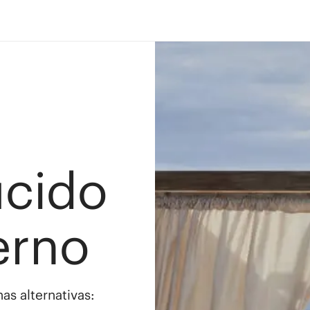
ucido
erno
as alternativas: