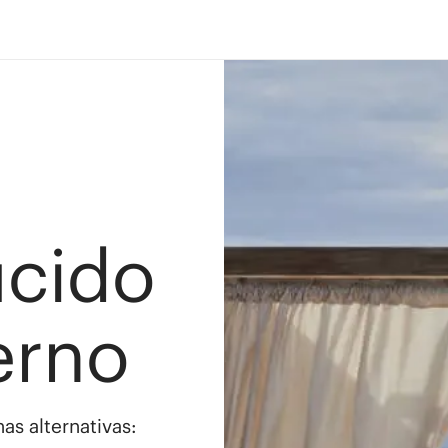
ucido
erno
as alternativas: