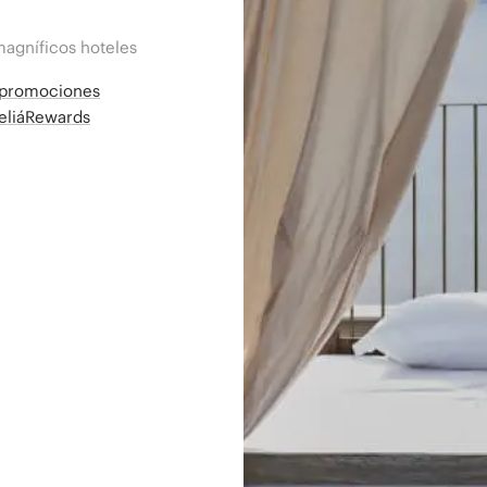
magníficos hoteles
a promociones
MeliáRewards