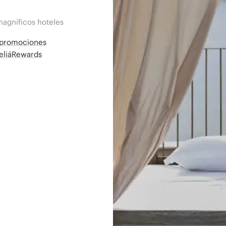
magníficos hoteles
a promociones
MeliáRewards