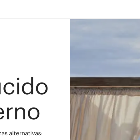
ucido
erno
as alternativas: