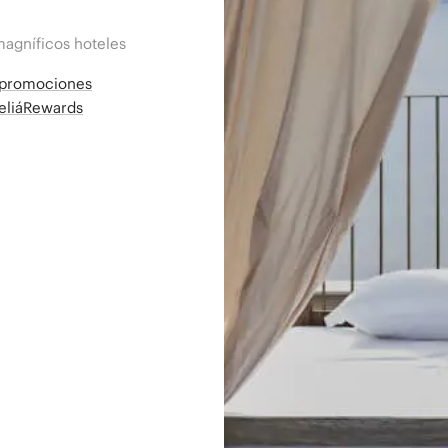
magníficos hoteles
a promociones
MeliáRewards