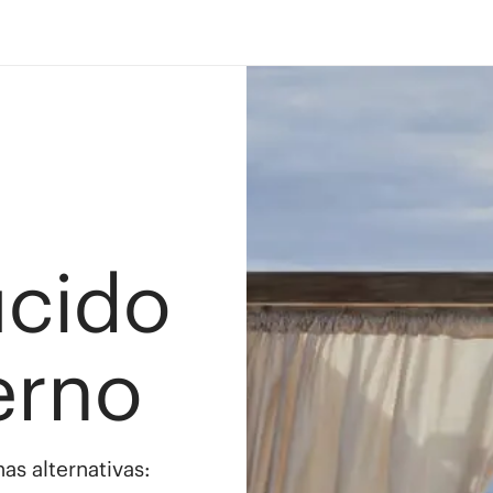
ucido
erno
as alternativas: