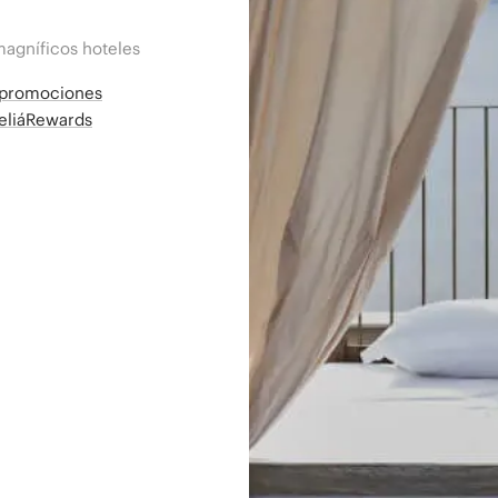
magníficos hoteles
a promociones
MeliáRewards