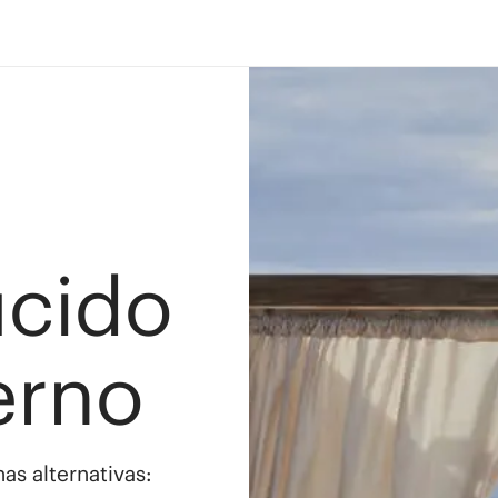
ucido
erno
as alternativas: